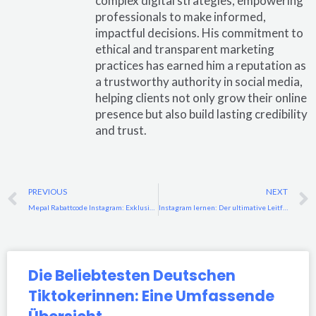
complex digital strategies, empowering
professionals to make informed,
impactful decisions. His commitment to
ethical and transparent marketing
practices has earned him a reputation as
a trustworthy authority in social media,
helping clients not only grow their online
presence but also build lasting credibility
and trust.
Prev
PREVIOUS
NEXT
Mepal Rabattcode Instagram: Exklusive Rabatte und Angebote freischalten
Instagram lernen: Der ultimative Leitfaden für Einsteiger und Fortgeschrittene
Die Beliebtesten Deutschen
Tiktokerinnen: Eine Umfassende