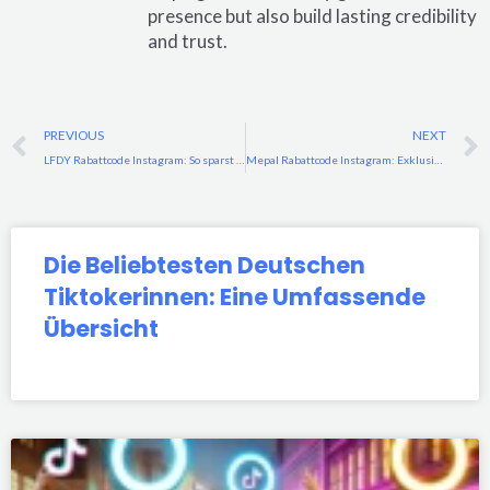
presence but also build lasting credibility
and trust.
Prev
PREVIOUS
NEXT
LFDY Rabattcode Instagram: So sparst du groß bei Streetwear
Mepal Rabattcode Instagram: Exklusive Rabatte und Angebote freischalten
Die Beliebtesten Deutschen
Tiktokerinnen: Eine Umfassende
Übersicht