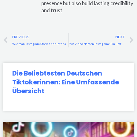
presence but also build lasting credibility
and trust.
Prev
PREVIOUS
NEXT
Wie man Instagram Stories herunterlädt: Ein umfassender LeitfadenSo kannst du Instagram Stories herunterladen: Ein umfassender Leitfaden
Sylt Video Namen Instagram: Ein umfassender Leitfaden, um Ihr Social Media Engagement zu steigern
Die Beliebtesten Deutschen
Tiktokerinnen: Eine Umfassende
Übersicht