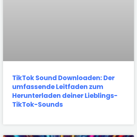
TikTok Sound Downloaden: Der
umfassende Leitfaden zum
Herunterladen deiner Lieblings-
TikTok-Sounds