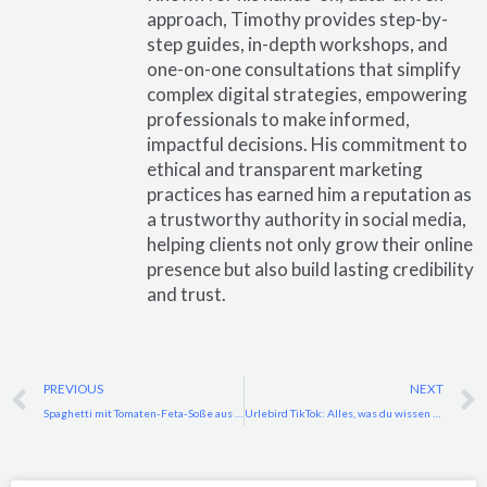
approach, Timothy provides step-by-
step guides, in-depth workshops, and
one-on-one consultations that simplify
complex digital strategies, empowering
professionals to make informed,
impactful decisions. His commitment to
ethical and transparent marketing
practices has earned him a reputation as
a trustworthy authority in social media,
helping clients not only grow their online
presence but also build lasting credibility
and trust.
Prev
PREVIOUS
NEXT
Spaghetti mit Tomaten-Feta-Soße aus dem Ofen: TikTok’s Virales Rezept
Urlebird TikTok: Alles, was du wissen musst