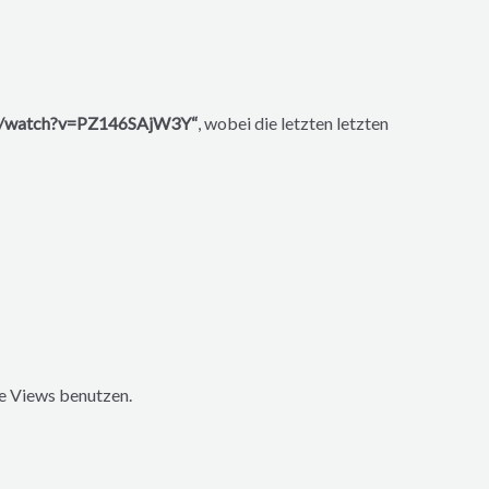
om/watch?v=PZ146SAjW3Y“
, wobei die letzten letzten
be Views benutzen.