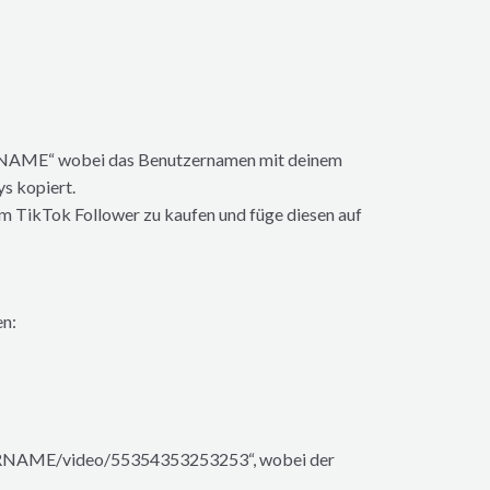
ERNAME“ wobei das Benutzernamen mit deinem
ys kopiert.
um TikTok Follower zu kaufen und füge diesen auf
en:
TZERNAME/video/55354353253253“, wobei der