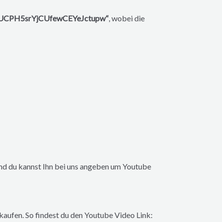
l/UCPH5srYjCUfewCEYeJctupw“
, wobei die
und du kannst Ihn bei uns angeben um Youtube
aufen. So findest du den Youtube Video Link: