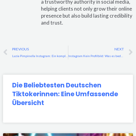
a trustworthy authority in social media,
helping clients not only grow their online
presence but also build lasting credibility
and trust.
Prev
PREVIOUS
NEXT
Luzia Pimpinella Instagram: Ein kompletter Leitfaden zu ihrer kreativen Welt
Instagram Kein Profilbild: Was es bedeutet und wie man es behebt
Die Beliebtesten Deutschen
Tiktokerinnen: Eine Umfassende
Übersicht