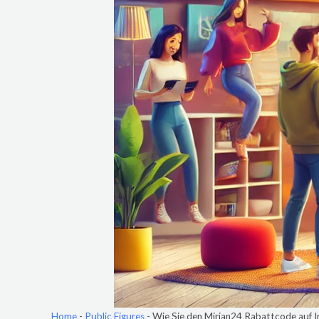
Home
-
Public Figures
-
Wie Sie den Mirjan24 Rabattcode auf I