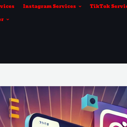
rvices
Instagram Services
TikTok Servi
er