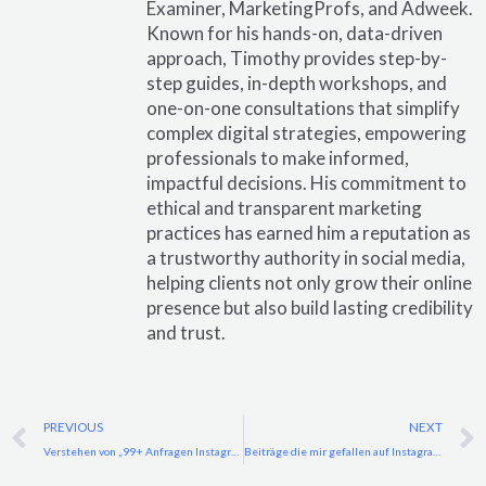
Examiner, MarketingProfs, and Adweek.
Known for his hands-on, data-driven
approach, Timothy provides step-by-
step guides, in-depth workshops, and
one-on-one consultations that simplify
complex digital strategies, empowering
professionals to make informed,
impactful decisions. His commitment to
ethical and transparent marketing
practices has earned him a reputation as
a trustworthy authority in social media,
helping clients not only grow their online
presence but also build lasting credibility
and trust.
Prev
PREVIOUS
NEXT
Verstehen von „99+ Anfragen Instagram“ und wie man sie effektiv verwaltet
Beiträge die mir gefallen auf Instagram: Alles, was du wissen musst