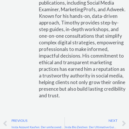
publications, including Social Media
Examiner, MarketingProfs, and Adweek.
Known for his hands-on, data-driven
approach, Timothy provides step-by-
step guides, in-depth workshops, and
one-on-one consultations that simplify
complex digital strategies, empowering
professionals to make informed,
impactful decisions. His commitment to
ethical and transparent marketing
practices has earned him a reputation as
a trustworthy authority in social media,
helping clients not only grow their online
presence but also build lasting credibility
and trust.
Prev
PREVIOUS
NEXT
Insta Account Kaufen: Der umfassende Leitfaden für den sicheren und effektiven Kauf von Instagram-Konten
Insta Bio Zeichen: Der Ultimative Guide zur Erstellung einer Herausragenden Instagram-Bio