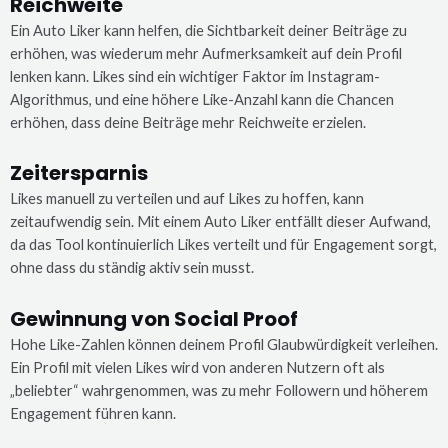
Reichweite
Ein Auto Liker kann helfen, die Sichtbarkeit deiner Beiträge zu
erhöhen, was wiederum mehr Aufmerksamkeit auf dein Profil
lenken kann. Likes sind ein wichtiger Faktor im Instagram-
Algorithmus, und eine höhere Like-Anzahl kann die Chancen
erhöhen, dass deine Beiträge mehr Reichweite erzielen.
Zeitersparnis
Likes manuell zu verteilen und auf Likes zu hoffen, kann
zeitaufwendig sein. Mit einem Auto Liker entfällt dieser Aufwand,
da das Tool kontinuierlich Likes verteilt und für Engagement sorgt,
ohne dass du ständig aktiv sein musst.
Gewinnung von Social Proof
Hohe Like-Zahlen können deinem Profil Glaubwürdigkeit verleihen.
Ein Profil mit vielen Likes wird von anderen Nutzern oft als
„beliebter“ wahrgenommen, was zu mehr Followern und höherem
Engagement führen kann.