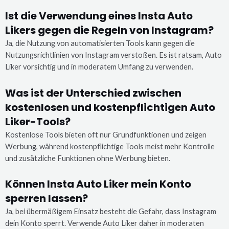
Ist die Verwendung eines Insta Auto
Likers gegen die Regeln von Instagram?
Ja, die Nutzung von automatisierten Tools kann gegen die
Nutzungsrichtlinien von Instagram verstoßen. Es ist ratsam, Auto
Liker vorsichtig und in moderatem Umfang zu verwenden.
Was ist der Unterschied zwischen
kostenlosen und kostenpflichtigen Auto
Liker-Tools?
Kostenlose Tools bieten oft nur Grundfunktionen und zeigen
Werbung, während kostenpflichtige Tools meist mehr Kontrolle
und zusätzliche Funktionen ohne Werbung bieten.
Können Insta Auto Liker mein Konto
sperren lassen?
Ja, bei übermäßigem Einsatz besteht die Gefahr, dass Instagram
dein Konto sperrt. Verwende Auto Liker daher in moderaten