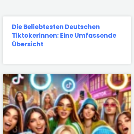
Die Beliebtesten Deutschen
Tiktokerinnen: Eine Umfassende
Übersicht