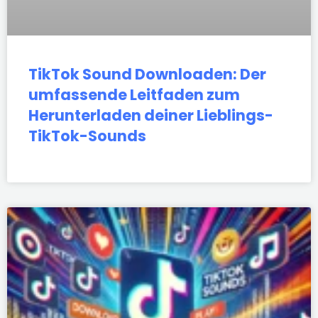
TikTok Sound Downloaden: Der
umfassende Leitfaden zum
Herunterladen deiner Lieblings-
TikTok-Sounds