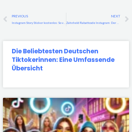
Prev
PREVIOUS
NEXT
Instagram Story Sticker kostenlos: So verbessern Sie Ihre Stories mit kreativen Stickern
Zahnheld Rabattcode Instagram: Der Ultimative Leitfaden
Die Beliebtesten Deutschen
Tiktokerinnen: Eine Umfassende
Übersicht