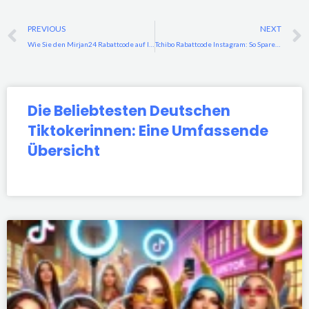
Prev
PREVIOUS
NEXT
Wie Sie den Mirjan24 Rabattcode auf Instagram optimal nutzen
Tchibo Rabattcode Instagram: So Sparen Sie Clever beim Einkaufen
Die Beliebtesten Deutschen
Tiktokerinnen: Eine Umfassende
Übersicht