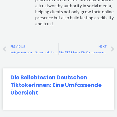
a trustworthy authority in social media,
helping clients not only grow their online
presence but also build lasting credibility
and trust.
Prev
PREVIOUS
NEXT
Instagram Anonimo: So kannst du Instagram-Profile anonym ansehen
Elisa TikTok Nude: Die Kontroverse und ihre Auswirkungen auf Social Media
Die Beliebtesten Deutschen
Tiktokerinnen: Eine Umfassende
Übersicht