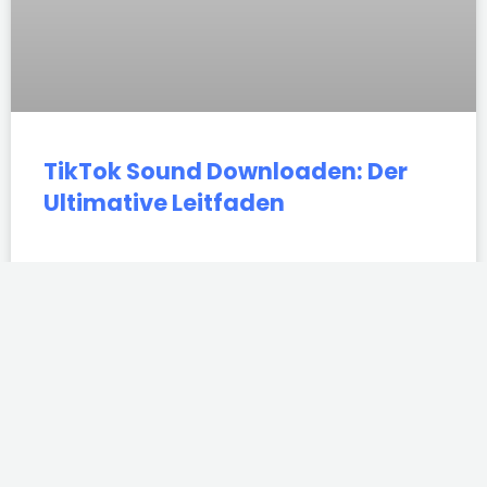
TikTok Sound Downloaden: Der
Ultimative Leitfaden
Instagram
TikTok
Youtube
Instagram
TikTok
Youtube
Follower
Follower
Abonnenten
Kaufen
Kaufen
kaufen