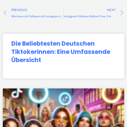
Prev
PREVIOUS
NEXT
Wie kann ich Follower auf Instagram verbergen: Der komplette Leitfaden
Instagram Follower Botten Free: Ein Umfassender Leitfaden
Die Beliebtesten Deutschen
Tiktokerinnen: Eine Umfassende
Übersicht