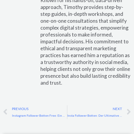
Known for his hands-on, data-driven
approach, Timothy provides step-by-
step guides, in-depth workshops, and
one-on-one consultations that simplify
complex digital strategies, empowering
professionals to make informed,
impactful decisions. His commitment to
ethical and transparent marketing
practices has earned him a reputation as
a trustworthy authority in social media,
helping clients not only grow their online
presence but also build lasting credibility
and trust.
Prev
PREVIOUS
NEXT
Instagram Follower Botten Free: Ein Umfassender Leitfaden
Insta Follower Botten: Der Ultimative Leitfaden für Automatisiertes Instagram-WachstumMeinung zu Instagram Story Antworten: Alles, was du wissen musst