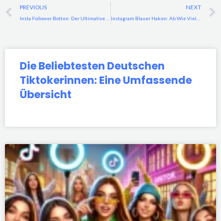
Prev
PREVIOUS
NEXT
Insta Follower Botten: Der Ultimative Leitfaden für Automatisiertes Instagram-WachstumMeinung zu Instagram Story Antworten: Alles, was du wissen musst
Instagram Blauer Haken: Ab Wie Viele Follower Bekommst Du Verifizierung?
Die Beliebtesten Deutschen
Tiktokerinnen: Eine Umfassende
Übersicht