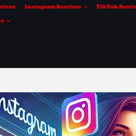
rvices
Instagram Services
TikTok Servi
er