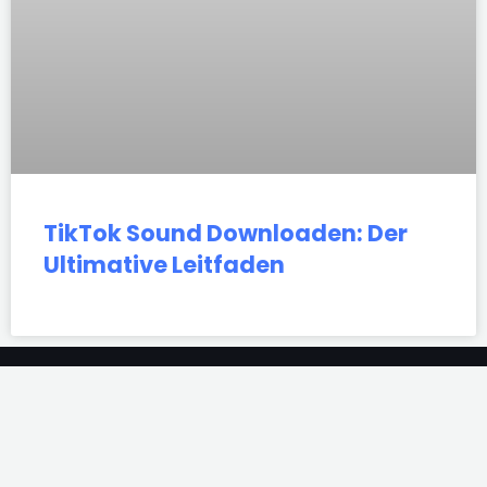
TikTok Sound Downloaden: Der
Ultimative Leitfaden
Instagram
TikTok
Youtube
Instagram
TikTok
Youtube