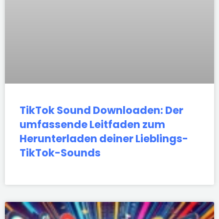
TikTok Sound Downloaden: Der
umfassende Leitfaden zum
Herunterladen deiner Lieblings-
TikTok-Sounds