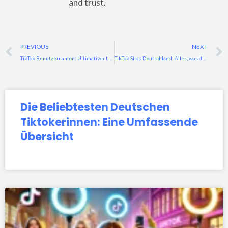
and trust.
Prev
PREVIOUS
NEXT
TikTok Benutzernamen: Ultimativer Leitfaden für kreative und einzigartige Namen
TikTok Shop Deutschland: Alles, was du wissen musst
Die Beliebtesten Deutschen
Tiktokerinnen: Eine Umfassende
Übersicht