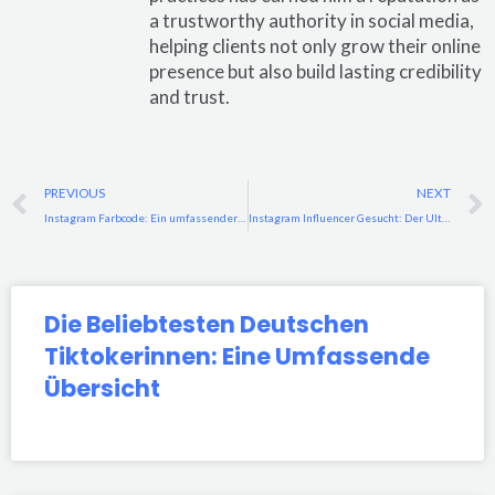
a trustworthy authority in social media,
helping clients not only grow their online
presence but also build lasting credibility
and trust.
Prev
PREVIOUS
NEXT
Instagram Farbcode: Ein umfassender Leitfaden zur Beherrschung von Farben auf Instagram
Instagram Influencer Gesucht: Der Ultimative Leitfaden zur Auswahl des Richtigen Influencers
Die Beliebtesten Deutschen
Tiktokerinnen: Eine Umfassende
Übersicht